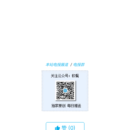
本站电报频道
/
电报群
赞
(0)