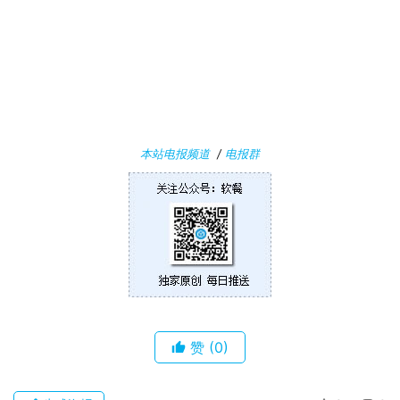
i
n
1
0
P
C
本站电报频道
/
电报群
软
件
安
卓
苹
果
赞
(0)
关