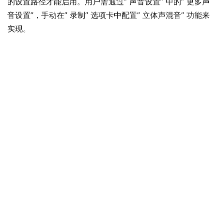
的设置路径才能启用。用户需通过” 声音设置” 中的” 更多声
n
音设置”，手动在” 录制” 选项卡中配置” 立体声混音” 功能来
1
实现。
0
P
C
软
件
安
卓
苹
果
关
于