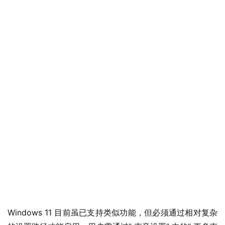
业
界
W
i
n
1
1
W
Windows 11 目前虽已支持类似功能，但必须通过相对复杂
i