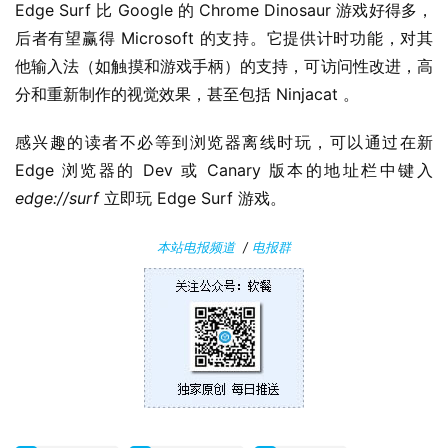
Edge Surf 比 Google 的 Chrome Dinosaur 游戏好得多，
后者有望赢得 Microsoft 的支持。它提供计时功能，对其
W
他输入法（如触摸和游戏手柄）的支持，可访问性改进，高
i
n
分和重新制作的视觉效果，甚至包括 Ninjacat 。
1
0
感兴趣的读者不必等到浏览器离线时玩，可以通过在新 
Edge 浏览器的 Dev 或 Canary 版本的地址栏中键入 
P
edge://surf
 立即玩 Edge Surf 游戏。
C
软
本站电报频道
/
电报群
件
安
卓
苹
果