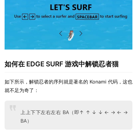
如何在 EDGE SURF 游戏中解锁忍者猫
业
如下所示，解锁忍者的序列就是著名的 Konami 代码，这也
界
就不足为奇了：
W
i
上上下下左右左右 BA（即↑ ↑ ↓ ↓ ← → ← →
n
BA）
1
1