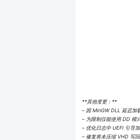
**其他变更：**  
– 因 MinGW DLL 延迟
– 为限制仅能使用 DD 模式的
– 优化日志中 UEFI 
– 修复将未压缩 VHD 