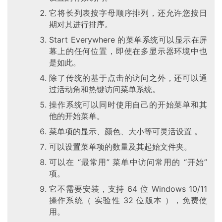
1
它将长列表按字母顺序排列，还允许您按日
0
期对其进行排序。
Start Everywhere 的菜单系统可以显示在屏
P
幕上的任何位置，即使在多显示器环境中也
C
是如此。
软
除了传统的基于点击的访问之外，还可以通
件
过活动角和热键访问菜单系统。
操作系统可以同时使用自己的开始菜单和其
安
他的开始菜单。
卓
菜单项的显示、颜色、大小等可灵活设置 。
苹
可以设置菜单项的数量及其起始文件夹。
果
可以在 “最常用” 菜单中访问常用的 “开始”
项。
关
它不需要安装，支持 64 位 Windows 10/11
于
操作系统（ 实验性 32 位版本 ），免费使
用。