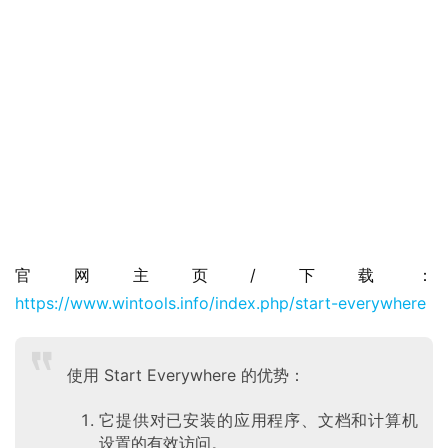
业
界
W
i
官网主页/下载：
n
https://www.wintools.info/index.php/start-everywhere
1
1
使用 Start Everywhere 的优势：
W
i
它提供对已安装的应用程序、文档和计算机
n
设置的有效访问。