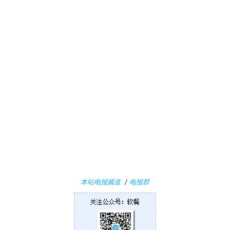
本站电报频道
/
电报群