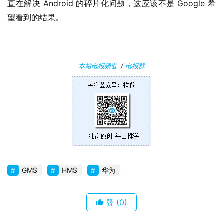
直在解决 Android 的碎片化问题，这应该不是 Google 希
望看到的结果。
安
卓
苹
本站电报频道
/
电报群
果
关
于
GMS
HMS
华为
赞
(0)