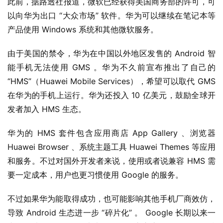
此前，据路透社报道，微软已经获得美国商务部的许可，可
界
以向华为出口 “大众市场” 软件。华为可以继续在笔记本等
产品使用 Windows 系统和其他微软服务。
W
i
由于美国的禁令，华为在中国以外地区发售的 Android 智
n
能手机无法使用 GMS 。华为不久前宣布推出了自己的 
1
“HMS”（Huawei Mobile Services），希望可以取代 GMS 
1
在华为的手机上运行。华为还投入 10 亿美元，鼓励全球开
发者加入 HMS 生态。
W
i
华为的 HMS 套件包含应用商店 App Gallery 、浏览器 
n
1
Huawei Browser 、系统主题工具 Huawei Themes 等应用
0
和服务。不过对国外开发者来说，使用或者说兼容 HMS 需
要一定成本，用户也更习惯使用 Google 的服务。
P
C
不过如果华为能取得成功，也可能影响其他手机厂商效仿，
软
导致 Android 生态进一步 “碎片化” 。 Google 长期以来一
件