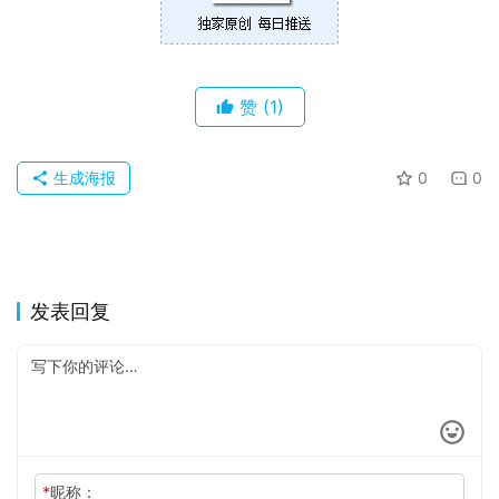
果
关
于
赞
(1)
生成海报
0
0
发表回复
*
昵称：