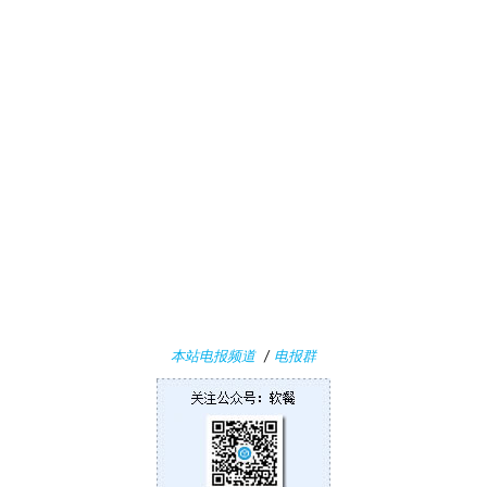
1
W
i
n
1
0
P
C
软
件
本站电报频道
/
电报群
安
卓
苹