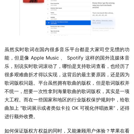
业
界
虽然实时歌词在国内很多音乐平台都是大家司空见惯的功
能，但是像 Apple Music 、 Spotify 这样的国外流媒体音
W
乐，别说实时歌词滚动了，哪怕是支持歌词查看，也经历了
i
很多艰难曲折才得以实现，这背后的最主要原因，还是因为
n
歌词版权问题。平台虽然拥有歌曲的版权，但是歌词版权并
1
不统一，想要一次性拿到海量歌曲的歌词版权，其实是一项
1
大工程。而在一些国家和地区的行业版权保护规则中，给歌
曲加上 “歌词展示或者类似卡拉 OK 可视化伴唱效果”，还得
W
进行额外收费。
i
n
如何保证版权方权益的同时，又能兼顾用户体验？苹果在看
1