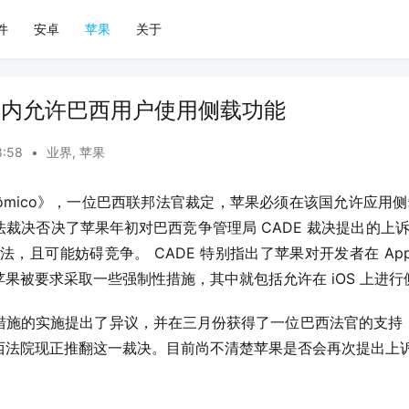
件
安卓
苹果
关于
 天内允许巴西用户使用侧载功能
8:58
•
业界
,
苹果
conômico》，一位巴西联邦法官裁定，苹果必须在该国允许应用侧
裁决否决了苹果年初对巴西竞争管理局 CADE 裁决提出的上诉。
规则违法，且可能妨碍竞争。 CADE 特别指出了苹果对开发者在 App
果被要求采取一些强制性措施，其中就包括允许在 iOS 上进行
措施的实施提出了异议，并在三月份获得了一位巴西法官的支持
西法院现正推翻这一裁决。目前尚不清楚苹果是否会再次提出上