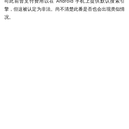
司此前曾支付费用以在 Android 手机上提供默认搜索引
擎，但这被认定为非法。尚不清楚此番是否也会出现类似情
况。
业
界
W
i
n
1
1
W
i