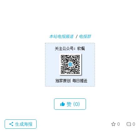
n
1
0
P
本站电报频道
/
电报群
C
软
件
安
卓
苹
赞
(0)
果
关
生成海报
0
0
于