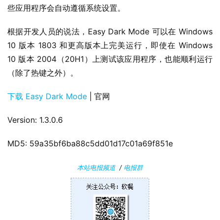
P
些应用程序会自动遵循系统设置。
C
软
根据开发人员的说法，Easy Dark Mode 可以在 Windows 
件
10 版本 1803 和更高版本上完美运行，即使在 Windows 
10 版本 2004（20H1）上测试该应用程序，也能顺利运行
安
（除了热键之外）。
卓
下载 Easy Dark Mode
 | 官网
苹
果
Version: 1.3.0.6
关
MD5: 59a35bf6ba88c5dd01d17c01a69f851e
于
本站电报频道
/
电报群