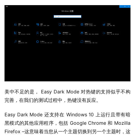
业
界
W
i
n
1
1
W
美中不足的是， Easy Dark Mode 对热键的支持似乎不构
i
完善，在我们的测试过程中，热键没有反应。
n
1
Easy Dark Mode 还支持在 Windows 10 上运行且带有暗
0
黑模式的其他应用程序，包括 Google Chrome 和 Mozilla 
Firefox –这意味着当您从一个主题切换到另一个主题时，这