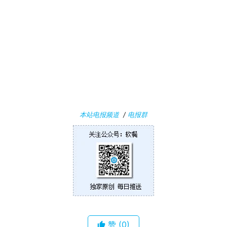
W
i
n
1
0
P
C
软
本站电报频道
/
电报群
件
安
卓
苹
果
赞
(0)