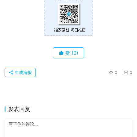
苹
果
关
于
赞
(0)
生成海报
0
0
发表回复