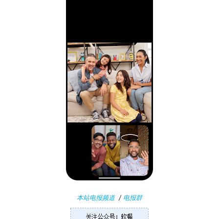
n
1
1
W
i
n
1
0
P
C
软
件
安
本站电报频道
/
电报群
卓