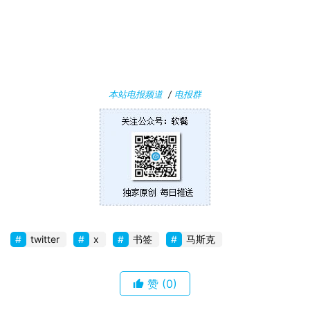
W
i
n
1
0
本站电报频道
/
电报群
P
C
软
件
安
卓
twitter
x
书签
马斯克
苹
果
赞
(0)
关