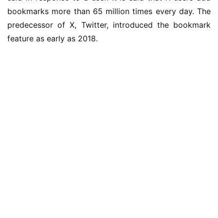
bookmarks more than 65 million times every day. The 
predecessor of X, Twitter, introduced the bookmark 
feature as early as 2018.
业
界
W
i
n
1
1