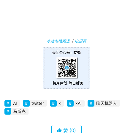
W
i
n
1
0
本站电报频道
/
电报群
P
C
软
件
安
卓
AI
twitter
x
xAI
聊天机器人
苹
马斯克
果
赞
(0)