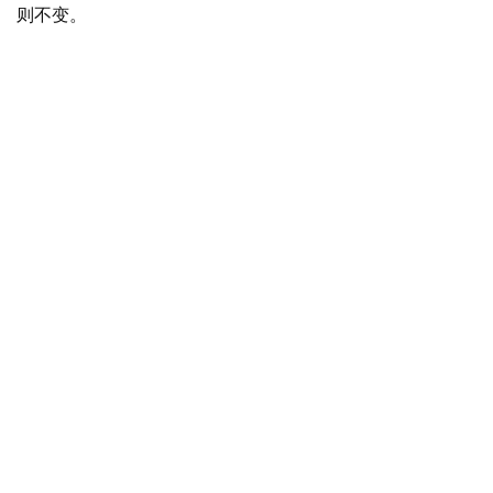
则不变。
n
1
0
P
C
软
件
安
卓
苹
果
关
于