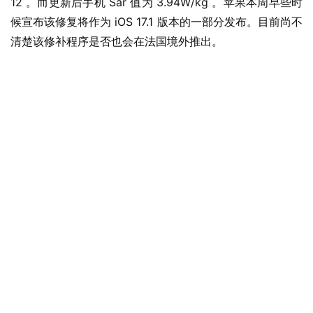
12 。而更新后手机 Sar 值为 3.94W/kg 。苹果本周早些时
候宣布该修复将作为 iOS 17.1 版本的一部分发布。目前尚不
清楚该修补程序是否也会在法国境外推出。
业
界
W
i
n
1
1
W
i
n