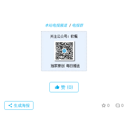
1
0
本站电报频道
/
电报群
P
C
软
件
安
卓
苹
赞
(0)
果
生成海报
0
0
关
于