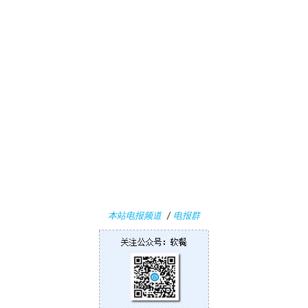
1
1
W
i
n
1
0
P
C
软
件
本站电报频道
/
电报群
安
卓
苹