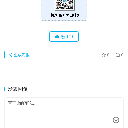
果
关
于
赞
(0)
生成海报
0
0
发表回复