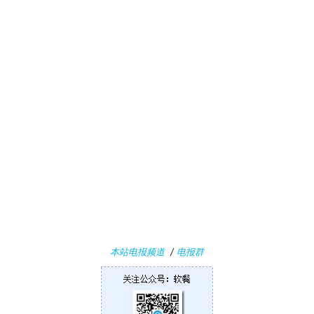
1
1
W
i
n
1
0
P
C
软
件
本站电报频道
/
电报群
安
卓
苹