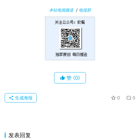
0
本站电报频道
/
电报群
P
C
软
件
安
卓
赞
(0)
苹
果
生成海报
0
0
关
于
发表回复