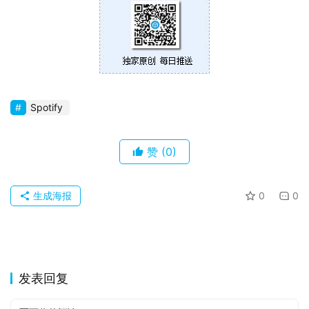
0
P
C
软
件
Spotify
安
卓
赞
(0)
苹
生成海报
0
0
果
关
于
发表回复