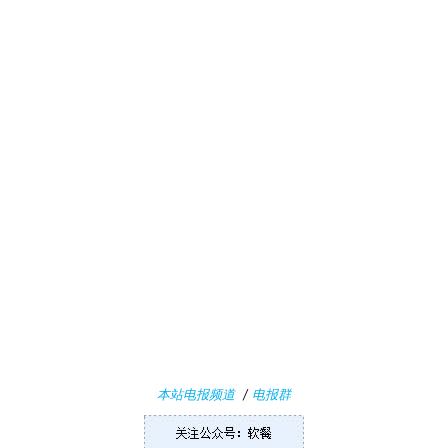
业
界
W
i
n
1
1
W
i
本站电报频道
/
电报群
n
1