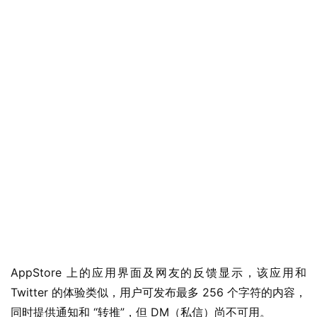
业
界
W
i
n
1
1
W
i
n
AppStore 上的应用界面及网友的反馈显示，该应用和 
1
Twitter 的体验类似，用户可发布最多 256 个字符的内容，
0
同时提供通知和 “转推”，但 DM（私信）尚不可用。