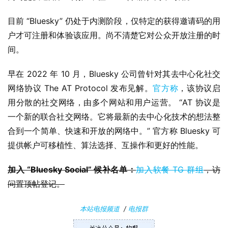
P
目前 “Bluesky” 仍处于内测阶段，仅特定的获得邀请码的用
C
户才可注册和体验该应用。尚不清楚它对公众开放注册的时
软
间。
件
早在 2022 年 10 月，Bluesky 公司曾针对其去中心化社交
安
网络协议 The AT Protocol 发布见解。
官方称
，该协议启
卓
用分散的社交网络，由多个网站和用户运营。 “AT 协议是
一个新的联合社交网络。它将最新的去中心化技术的想法整
苹
合到一个简单、快速和开放的网络中。” 官方称 Bluesky 可
果
提供帐户可移植性、算法选择、互操作和更好的性能。
关
加入 “Bluesky Social” 候补名单：
加入软餐 TG 群组
，访
于
问置顶帖登记。
本站电报频道
/
电报群