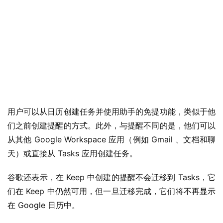
i
n
1
1
W
i
n
1
用户可以从日历创建任务并使用助手的免提功能，类似于他
0
们之前创建提醒的方式。此外，与提醒不同的是，他们可以
从其他 Google Workspace 应用（例如 Gmail 、文档和聊
P
天）或直接从 Tasks 应用创建任务。
C
软
谷歌还表示，在 Keep 中创建的提醒不会迁移到 Tasks，它
件
们在 Keep 中仍然可用，但一旦迁移完成，它们将不再显示
在 Google 日历中。
安
卓