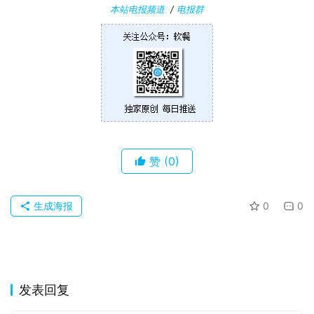
本站电报频道
/
电报群
苹
果
关
于
赞
(0)
生成海报
0
0
发表回复