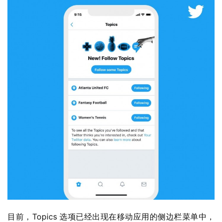
业
界
W
i
n
1
1
W
i
n
目前，Topics 选项已经出现在移动应用的侧边栏菜单中，
1