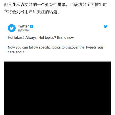
0
但只显示该功能的一个介绍性屏幕。当该功能全面推出时，
它将会列出用户所关注的话题。
P
C
软
件
安
卓
苹
果
关
于