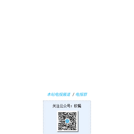
1
W
i
n
1
0
P
C
软
件
本站电报频道
/
电报群
安
卓
苹
果