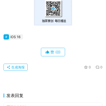
0
P
C
软
件
iOS 16
安
卓
赞
(0)
苹
生成海报
0
0
果
关
于
发表回复