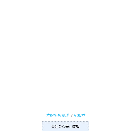
业
界
W
i
n
1
1
W
i
本站电报频道
/
电报群
n
1