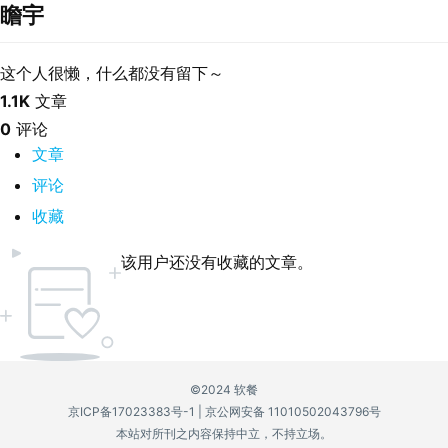
瞻宇
P
C
这个人很懒，什么都没有留下～
软
1.1K
文章
件
0
评论
文章
安
评论
卓
收藏
苹
该用户还没有收藏的文章。
果
关
于
©2024 软餐
京ICP备17023383号-1
|
京公网安备 11010502043796号
本站对所刊之内容保持中立，不持立场。