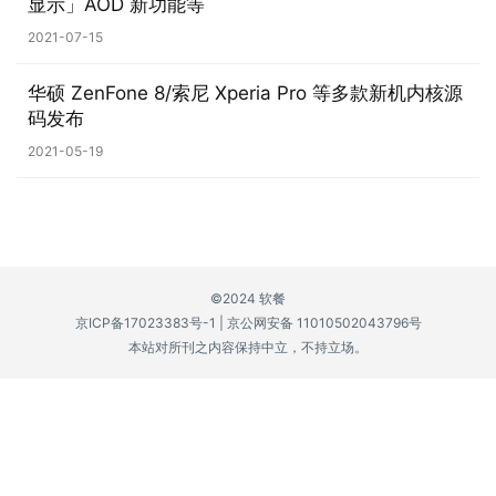
显示」AOD 新功能等
P
2021-07-15
C
软
华硕 ZenFone 8/索尼 Xperia Pro 等多款新机内核源
码发布
件
2021-05-19
安
卓
苹
果
©2024 软餐
京ICP备17023383号-1
|
京公网安备 11010502043796号
本站对所刊之内容保持中立，不持立场。
关
于