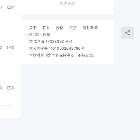
暂无内容
0
0
关于
联系
投稿
打赏
隐私政策
©2024 软餐
京 ICP 备 17023383 号-1
0
0
京公网安备 11010502043796 号
本站对所刊之内容保持中立，不持立场。
0
0