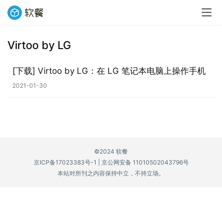
Virtoo by LG
业
界
[下载] Virtoo by LG：在 LG 笔记本电脑上操作手机
2021-01-30
W
i
n
1
1
©2024 软餐
京ICP备17023383号-1
|
京公网安备 11010502043796号
W
本站对所刊之内容保持中立，不持立场。
i
n
1
0