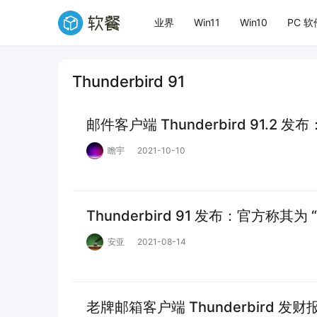
业界
Win11
Win10
PC 软
Thunderbird 91
邮件客户端 Thunderbird 91.
瞻宇
2021-10-10
Thunderbird 91 发布：官方称其
安亚
2021-08-14
老牌邮箱客户端 Thunderbird 发财