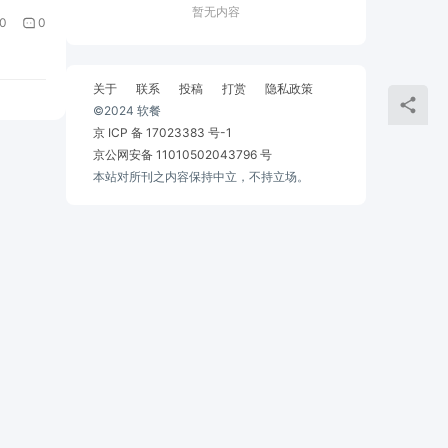
暂无内容
0
0
关于
联系
投稿
打赏
隐私政策
©2024 软餐
京 ICP 备 17023383 号-1
京公网安备 11010502043796 号
本站对所刊之内容保持中立，不持立场。