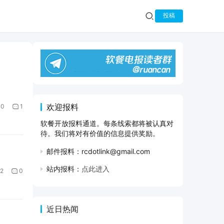
投稿
欢迎报料
0
1
软餐开放报料通道。每条线索都将被认真对
待。我们将对有价值的信息提供奖励。
邮件报料：rcdotlink@gmail.com
站内报料：
点此进入
2
0
近日热闻