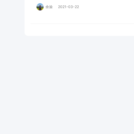
余渝
2021-03-22