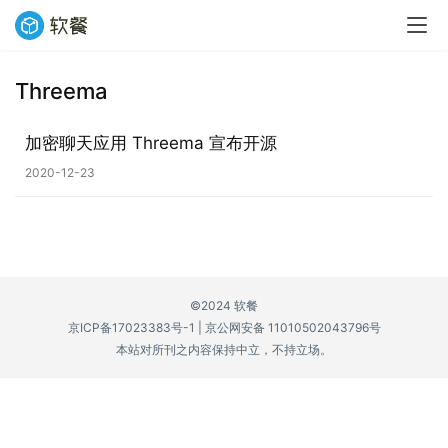
Threema
业
界
加密聊天应用 Threema 宣布开源
2020-12-23
W
i
n
1
1
©2024 软餐
京ICP备17023383号-1
|
京公网安备 11010502043796号
W
本站对所刊之内容保持中立，不持立场。
i
n
1
0