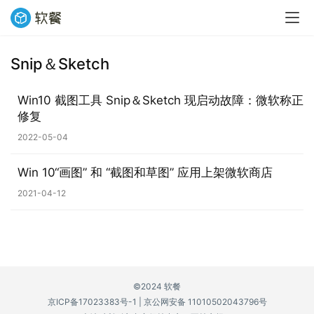
Snip＆Sketch
业
界
Win10 截图工具 Snip＆Sketch 现启动故障：微软称正
修复
W
2022-05-04
i
n
Win 10“画图” 和 “截图和草图” 应用上架微软商店
1
1
2021-04-12
W
i
n
1
©2024 软餐
0
京ICP备17023383号-1
|
京公网安备 11010502043796号