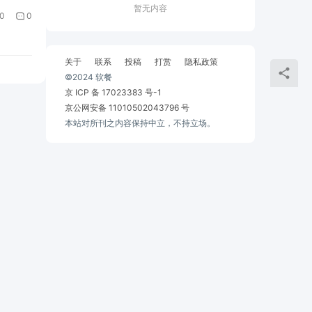
暂无内容
0
0
关于
联系
投稿
打赏
隐私政策
©2024 软餐
京 ICP 备 17023383 号-1
京公网安备 11010502043796 号
本站对所刊之内容保持中立，不持立场。