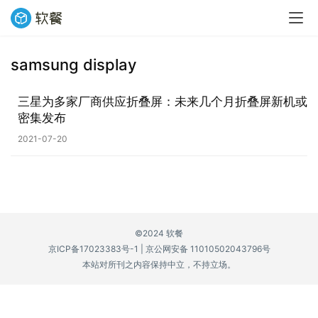
samsung display
业
界
三星为多家厂商供应折叠屏：未来几个月折叠屏新机或
密集发布
W
2021-07-20
i
n
1
1
©2024 软餐
W
京ICP备17023383号-1
|
京公网安备 11010502043796号
i
本站对所刊之内容保持中立，不持立场。
n
1
0