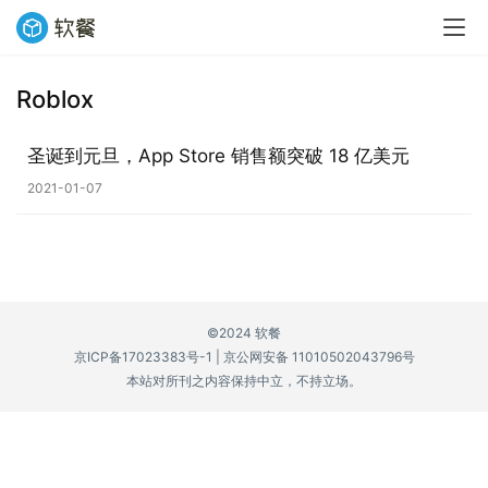
Roblox
业
界
圣诞到元旦，App Store 销售额突破 18 亿美元
2021-01-07
W
i
n
1
1
©2024 软餐
京ICP备17023383号-1
|
京公网安备 11010502043796号
W
本站对所刊之内容保持中立，不持立场。
i
n
1
0