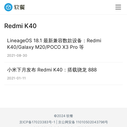
Redmi K40
业
界
LineageOS 18.1 最新兼容数款设备：Redmi
K40/Galaxy M20/POCO X3 Pro 等
W
2021-08-30
i
n
小米下月发布 Redmi K40：搭载骁龙 888
1
1
2021-01-11
W
i
n
1
©2024 软餐
0
京ICP备17023383号-1
|
京公网安备 11010502043796号