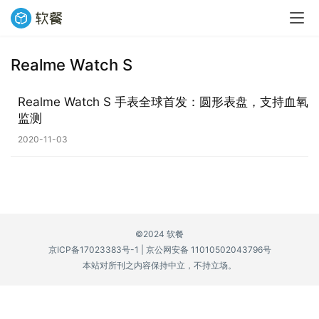
Realme Watch S
业
界
Realme Watch S 手表全球首发：圆形表盘，支持血氧
监测
W
2020-11-03
i
n
1
1
©2024 软餐
W
京ICP备17023383号-1
|
京公网安备 11010502043796号
i
本站对所刊之内容保持中立，不持立场。
n
1
0