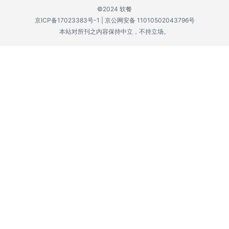
©2024 软餐
P
京ICP备17023383号-1
|
京公网安备 11010502043796号
C
本站对所刊之内容保持中立，不持立场。
软
件
安
卓
苹
果
关
于