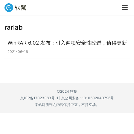
rarlab
业
界
WinRAR 6.02 发布：引入两项安全性改进，值得更新
2021-06-16
W
i
n
1
1
©2024 软餐
京ICP备17023383号-1
|
京公网安备 11010502043796号
W
本站对所刊之内容保持中立，不持立场。
i
n
1
0