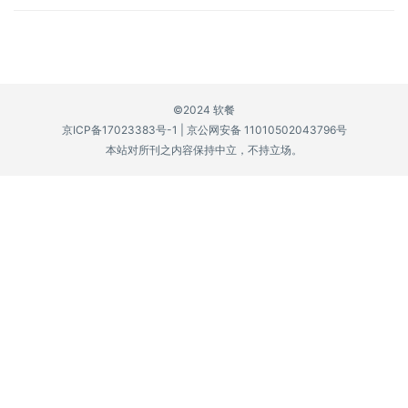
P
C
软
件
©2024 软餐
京ICP备17023383号-1
|
京公网安备 11010502043796号
安
本站对所刊之内容保持中立，不持立场。
卓
苹
果
关
于