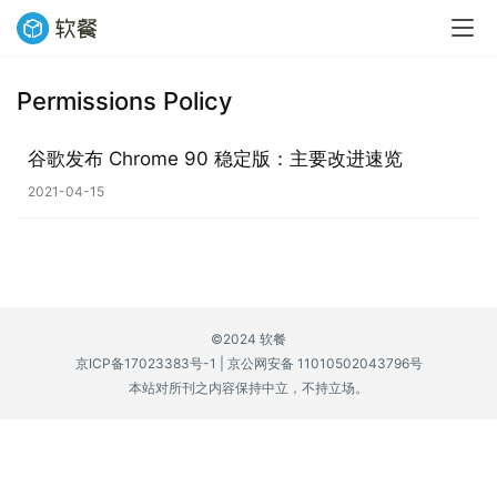
Permissions Policy
业
界
谷歌发布 Chrome 90 稳定版：主要改进速览
2021-04-15
W
i
n
1
1
©2024 软餐
京ICP备17023383号-1
|
京公网安备 11010502043796号
W
本站对所刊之内容保持中立，不持立场。
i
n
1
0