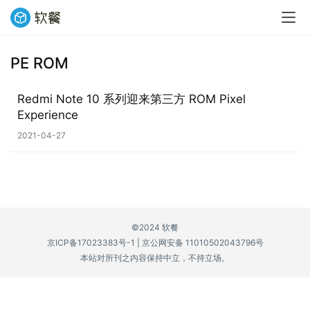
PE ROM
业
界
Redmi Note 10 系列迎来第三方 ROM Pixel
Experience
W
2021-04-27
i
n
1
1
©2024 软餐
W
京ICP备17023383号-1
|
京公网安备 11010502043796号
i
本站对所刊之内容保持中立，不持立场。
n
1
0