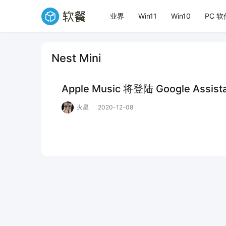
业界
Win11
Win10
PC 软
Nest Mini
Apple Music 将登陆 Google Assis
火星
2020-12-08