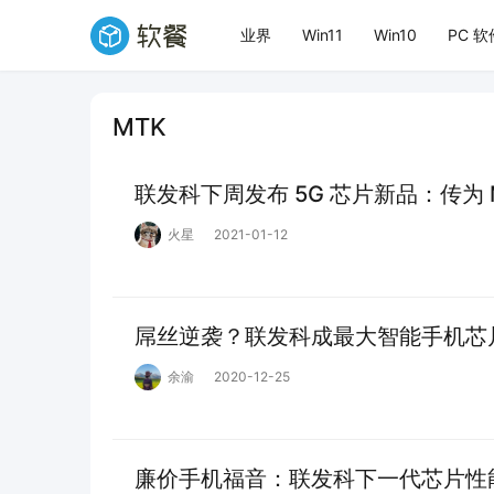
业界
Win11
Win10
PC 软
MTK
联发科下周发布 5G 芯片新品：传为 M
火星
2021-01-12
屌丝逆袭？联发科成最大智能手机芯
余渝
2020-12-25
廉价手机福音：联发科下一代芯片性