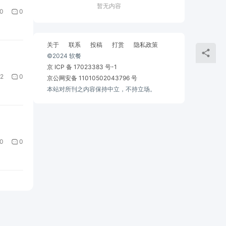
暂无内容
0
0
关于
联系
投稿
打赏
隐私政策
©2024 软餐
京 ICP 备 17023383 号-1
2
0
京公网安备 11010502043796 号
本站对所刊之内容保持中立，不持立场。
0
0