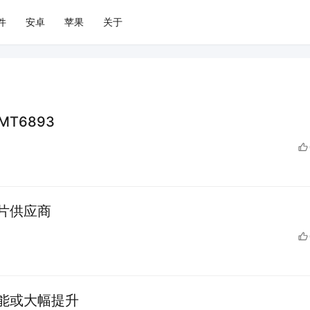
件
安卓
苹果
关于
T6893
片供应商
能或大幅提升