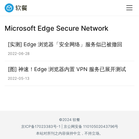
Microsoft Edge Secure Network
业
界
[实测] Edge 浏览器「安全网络」服务似已被撤回
2022-06-28
W
i
[图] 神速！Edge 浏览器内置 VPN 服务已展开测试
n
1
2022-05-13
1
W
i
n
©2024 软餐
1
京ICP备17023383号-1
|
京公网安备 11010502043796号
0
本站对所刊之内容保持中立，不持立场。