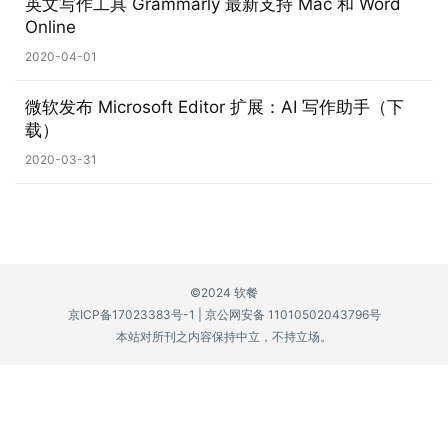
英文写作工具 Grammarly 最新支持 Mac 和 Word
Online
P
2020-04-01
C
软
微软发布 Microsoft Editor 扩展：AI 写作助手（下
件
载）
2020-03-31
安
卓
苹
果
©2024 软餐
京ICP备17023383号-1
|
京公网安备 11010502043796号
关
本站对所刊之内容保持中立，不持立场。
于