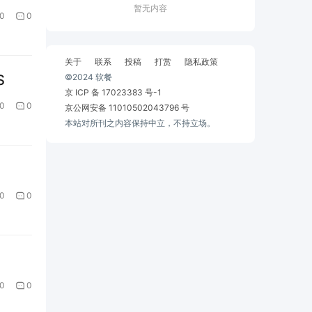
暂无内容
0
0
关于
联系
投稿
打赏
隐私政策
￼
©2024 软餐
京 ICP 备 17023383 号-1
0
0
京公网安备 11010502043796 号
本站对所刊之内容保持中立，不持立场。
0
0
0
0